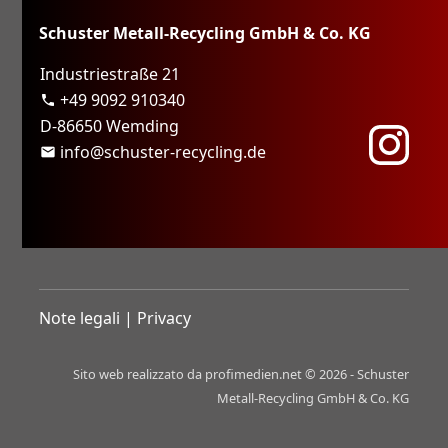
Schuster Metall-Recycling GmbH & Co. KG
Industriestraße 21
+49 9092 910340
phone
D-86650 Wemding
info@schuster-recycling.de
mail
Note legali
|
Privacy
Sito web realizzato da profimedien.net © 2026 - Schuster
Metall-Recycling GmbH & Co. KG