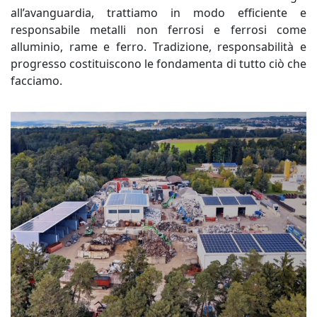
all’avanguardia, trattiamo in modo efficiente e
Cavi in rame
responsabile metalli non ferrosi e ferrosi come
alluminio, rame e ferro. Tradizione, responsabilità e
Metalli ferrosi
progresso costituiscono le fondamenta di tutto ciò che
Metalli non ferrosi
facciamo.
Logistica
Contatti
outgoing_mail
Referenti
Indicazioni stradali
Orari di apertura