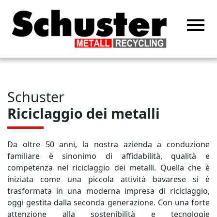
menu
home
Azienda
Schuster
Storia
Riciclaggio dei metalli
Certificazione
Sostenibilità
Da oltre 50 anni, la nostra azienda a conduzione
Riciclaggio
familiare è sinonimo di affidabilità, qualità e
competenza nel riciclaggio dei metalli. Quella che è
Alluminio
iniziata come una piccola attività bavarese si è
Trituratore
trasformata in una moderna impresa di riciclaggio,
Imballaggio
oggi gestita dalla seconda generazione. Con una forte
attenzione alla sostenibilità e tecnologie
Cavo ACSR