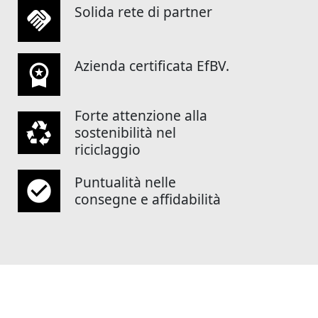
Solida rete di partner
handshake
Azienda certificata EfBV.
workspace_premium
Forte attenzione alla
recycling
sostenibilità nel
riciclaggio
Puntualità nelle
check_circle
consegne e affidabilità