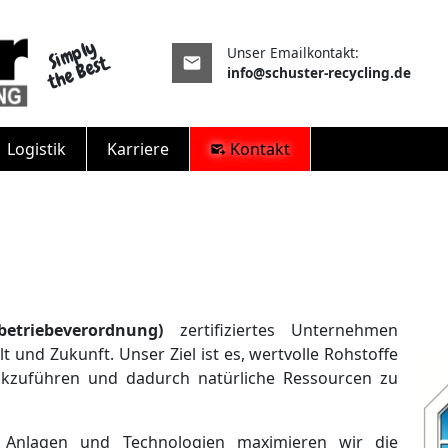
Si
m
pl
y
t
h
e
B
e
s
Unser Emailkontakt:
t.
mail
info@schuster-recycling.de
Logistik
Karriere
Kontakt
outgoing_mail
betriebeverordnung)
zertifiziertes Unternehmen
nd Zukunft. Unser Ziel ist es, wertvolle Rohstoffe
rückzuführen und dadurch natürliche Ressourcen zu
 Anlagen und Technologien maximieren wir die