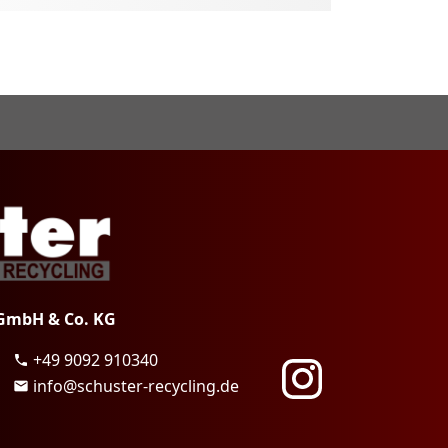
 GmbH & Co. KG
+49 9092 910340
phone
info@schuster-recycling.de
mail