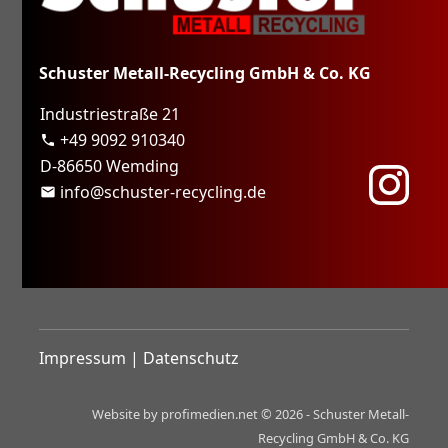
Schuster Metall-Recycling GmbH & Co. KG
Industriestraße 21
+49 9092 910340
phone
D-86650 Wemding
info@schuster-recycling.de
mail
Impressum
|
Datenschutz
Website by profimedien.net © 2026 - Schuster Metall-
Recycling GmbH & Co. KG