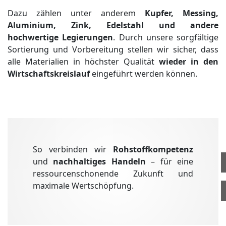
Dazu zählen unter anderem
Kupfer, Messing,
Kupferkabel
Aluminium, Zink, Edelstahl und andere
FE Metalle
hochwertige
Legierungen
. Durch unsere sorgfältige
Sortierung und Vorbereitung stellen wir sicher, dass
NE Metalle
alle Materialien in höchster Qualität
wieder in den
Logistik
Wirtschaftskreislauf
eingeführt werden können.
Karriere
Kontakt
outgoing_mail
Ansprechpartner
Anfahrt
So verbinden wir
Rohstoffkompetenz
und
nachhaltiges Handeln
– für eine
Öffnungszeiten
ressourcenschonende Zukunft und
maximale Wertschöpfung.