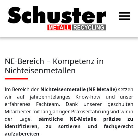
menu
home
Unternehmen
NE-Bereich – Kompetenz in
Historie
Nichteisenmetallen
Zertifizierung
Nachhaltigkeit
Im Bereich der
Nichteisenmetalle (NE-Metalle)
setzen
wir auf jahrzehntelanges Know-how und unser
Recycling
erfahrenes Fachteam. Dank unserer geschulten
Aluminium
Mitarbeiter mit langjähriger Praxiserfahrungsind wir in
Shredder
der Lage,
sämtliche NE-Metalle präzise zu
identifizieren, zu sortieren und fachgerecht
Paketierung
aufzubereiten
.
ACSR Draht